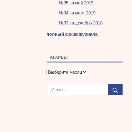
№35 за май 2019
№34 за март 2019
№33 за декабрь 2018
полный архив журнала
АРХИВЫ
А
р
х
и
в
ы