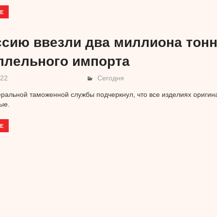
Е
ссию ввезли два миллиона тон
ллельного импорта
022
Сегодня
ральной таможенной службы подчеркнул, что все изделиях оригин
ые.
Е