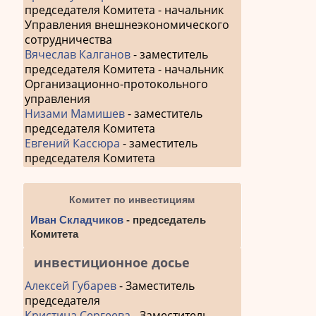
председателя Комитета - начальник
Управления внешнеэкономического
сотрудничества
Вячеслав Калганов
- заместитель
председателя Комитета - начальник
Организационно-протокольного
управления
Низами Мамишев
- заместитель
председателя Комитета
Евгений Кассюра
- заместитель
председателя Комитета
Комитет по инвестициям
Иван Складчиков
- председатель
Комитета
инвестиционное досье
Алексей Губарев
- Заместитель
председателя
Кристина Сергеева
- Заместитель