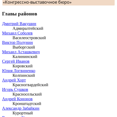
«Конгрессно-выставочное бюро»
Главы районов
Дмитрий Вакушин
Адмиралтейский
Михаил Соболев
Василеостровский
Виктор Полунин
Выборгский
Михаил Асташкевич
Калининский
Сергей Иванов
Кировский
Юлия Логвиненко
Колпинский
Андрей Хорт
Красногвардейский
Игорь Сушков
Красносельский
Андрей Кононов
Кронштадтский
Александр Забайкин
Курортный