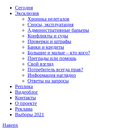
Сегодня
Эксклюзив
Хроника нелегалов
Сносы, эксплуатация
Административные барьеры
Конфликты и суды
Проверки и штрафы
Банки и кредиты
Большие и малые – кто кого?
Преграды или помощь
Свой взгляд
Потребитель всегда прав?
Информация наглядно
Ответы на запросы
Реплика
Видеоблог
Контакты
О проекте
Реклама
Выборы 2021
Наверх