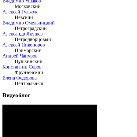
Владимир Ушаков
Московский
Алексей Гульчук
Невский
Владимир Омельницкий
Петроградский
Александр Якушев
Петродворцовый
Алексей Никоноров
Приморский
Андрей Чапуров
Пушкинский
Константин Серов
Фрунзенский
Елена Федорова
Центральный
Видеоблог