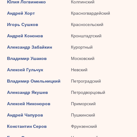
Юлия Логвиненко
Колпинский
Андрей Хорт
Красногвардейский
Игорь Сушков
Красносельский
Андрей Кононов
Кронштадтский
Александр Забайкин
Курортный
Владимир Ушаков
Московский
Алексей Гульчук
Невский
Владимир Омельницкий
Петроградский
Александр Якушев
Петродворцовый
Алексей Никоноров
Приморский
Андрей Чапуров
Пушкинский
Константин Серов
Фрунзенский