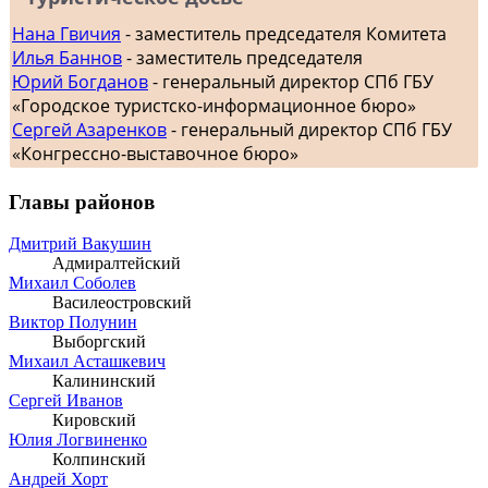
Нана Гвичия
- заместитель председателя Комитета
Илья Баннов
- заместитель председателя
Юрий Богданов
- генеральный директор СПб ГБУ
«Городское туристско-информационное бюро»
Сергей Азаренков
- генеральный директор СПб ГБУ
«Конгрессно-выставочное бюро»
Главы районов
Дмитрий Вакушин
Адмиралтейский
Михаил Соболев
Василеостровский
Виктор Полунин
Выборгский
Михаил Асташкевич
Калининский
Сергей Иванов
Кировский
Юлия Логвиненко
Колпинский
Андрей Хорт