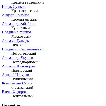
Красногвардейский
Игорь Сушков
Красносельский
Андрей Кононов
Кронштадтский
Александр Забайкин
Курортный
Владимир Ушаков
Московский
Алексей Гульчук
Невский
Владимир Омельницкий
Петроградский
Александр Якушев
Петродворцовый
Алексей Никоноров
Приморский
Андрей Чапуров
Пушкинский
Константин Серов
Фрунзенский
Елена Федорова
Центральный
Видеоблог