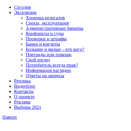
Сегодня
Эксклюзив
Хроника нелегалов
Сносы, эксплуатация
Административные барьеры
Конфликты и суды
Проверки и штрафы
Банки и кредиты
Большие и малые – кто кого?
Преграды или помощь
Свой взгляд
Потребитель всегда прав?
Информация наглядно
Ответы на запросы
Реплика
Видеоблог
Контакты
О проекте
Реклама
Выборы 2021
Наверх