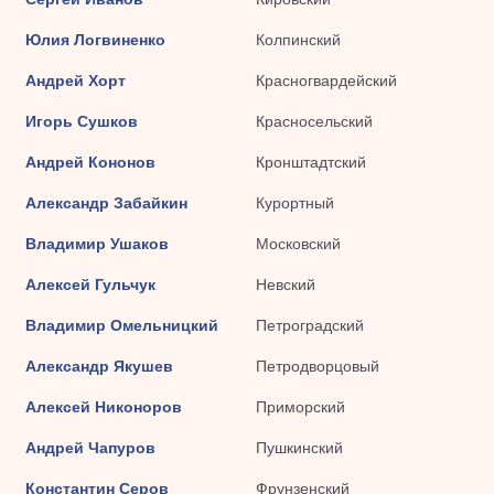
Юлия Логвиненко
Колпинский
Андрей Хорт
Красногвардейский
Игорь Сушков
Красносельский
Андрей Кононов
Кронштадтский
Александр Забайкин
Курортный
Владимир Ушаков
Московский
Алексей Гульчук
Невский
Владимир Омельницкий
Петроградский
Александр Якушев
Петродворцовый
Алексей Никоноров
Приморский
Андрей Чапуров
Пушкинский
Константин Серов
Фрунзенский