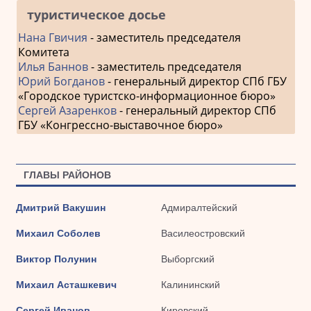
туристическое досье
Нана Гвичия
- заместитель председателя
Комитета
Илья Баннов
- заместитель председателя
Юрий Богданов
- генеральный директор СПб ГБУ
«Городское туристско-информационное бюро»
Сергей Азаренков
- генеральный директор СПб
ГБУ «Конгрессно-выставочное бюро»
ГЛАВЫ РАЙОНОВ
Дмитрий Вакушин
Адмиралтейский
Михаил Соболев
Василеостровский
Виктор Полунин
Выборгский
Михаил Асташкевич
Калининский
Сергей Иванов
Кировский