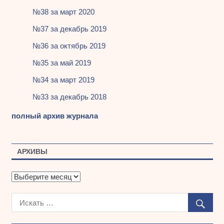
№38 за март 2020
№37 за декабрь 2019
№36 за октябрь 2019
№35 за май 2019
№34 за март 2019
№33 за декабрь 2018
полный архив журнала
АРХИВЫ
А
р
х
и
в