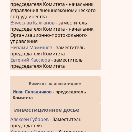
председателя Комитета - начальник
Управления внешнеэкономического
сотрудничества
Вячеслав Калганов
- заместитель
председателя Комитета - начальник
Организационно-протокольного
управления
Низами Мамишев
- заместитель
председателя Комитета
Евгений Кассюра
- заместитель
председателя Комитета
Комитет по инвестициям
Иван Складчиков
- председатель
Комитета
инвестиционное досье
Алексей Губарев
- Заместитель
председателя
Кристина Сергеева
- Заместитель