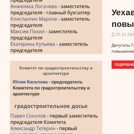
председателя
Анжелика Логачева
- заместитель
Уеха
председателя - главный бухгалтер
Константин Марков
- заместитель
повы
председателя
Максим Похил
- заместитель
25.12.20
председателя
Екатерина Кутыева
- заместитель
Депутаты Г
председателя
повышение 
ПОДРОБНЕ
Комитет по градостроительству и
архитектуре
Юлия Киселева
- председатель
Комитета по градостроительству и
архитектуре
градостроительное досье
Павел Соколов
- первый заместитель
председателя Комитета
Александр Тетерин
- первый