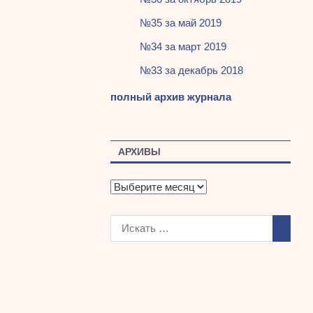
№35 за май 2019
№34 за март 2019
№33 за декабрь 2018
полный архив журнала
АРХИВЫ
А
р
х
и
в
ы