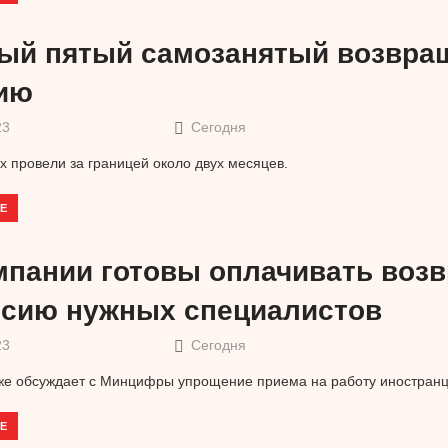
ый пятый самозанятый возвращ
ию
23
Сегодня
их провели за границей около двух месяцев.
Е
омпании готовы оплачивать воз
ссию нужных специалистов
23
Сегодня
же обсуждает с Минцифры упрощение приема на работу иностранц
Е