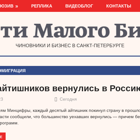
ЛЮЗИВ
РЕПЛИКА
ВИДЕОБЛОГ
КОНТАКТЫ
ЧИНОВНИКИ И БИЗНЕС В САНКТ-ПЕТЕРБУРГЕ
ЭМИГРАЦИЯ
айтишников вернулись в Росси
23
Сегодня
ям Минцифры, каждый десятый айтишник покинул страну в прошло
асти сообщили, что большинство уехавших вернулись — причем б
программ.
Е