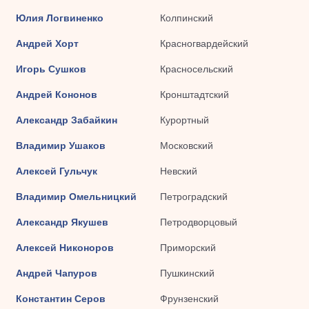
Юлия Логвиненко
Колпинский
Андрей Хорт
Красногвардейский
Игорь Сушков
Красносельский
Андрей Кононов
Кронштадтский
Александр Забайкин
Курортный
Владимир Ушаков
Московский
Алексей Гульчук
Невский
Владимир Омельницкий
Петроградский
Александр Якушев
Петродворцовый
Алексей Никоноров
Приморский
Андрей Чапуров
Пушкинский
Константин Серов
Фрунзенский