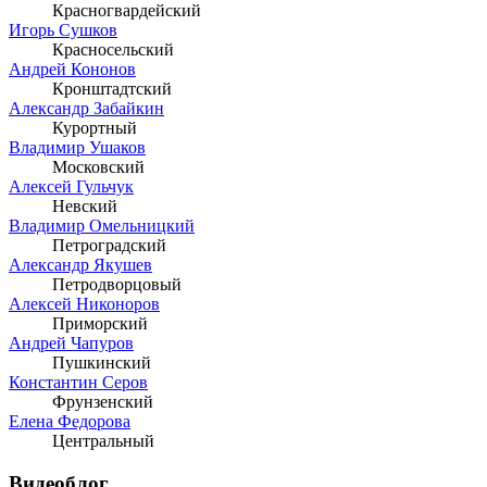
Красногвардейский
Игорь Сушков
Красносельский
Андрей Кононов
Кронштадтский
Александр Забайкин
Курортный
Владимир Ушаков
Московский
Алексей Гульчук
Невский
Владимир Омельницкий
Петроградский
Александр Якушев
Петродворцовый
Алексей Никоноров
Приморский
Андрей Чапуров
Пушкинский
Константин Серов
Фрунзенский
Елена Федорова
Центральный
Видеоблог