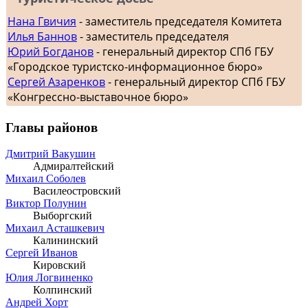
Нана Гвичия
- заместитель председателя Комитета
Илья Баннов
- заместитель председателя
Юрий Богданов
- генеральный директор СПб ГБУ
«Городское туристско-информационное бюро»
Сергей Азаренков
- генеральный директор СПб ГБУ
«Конгрессно-выставочное бюро»
Главы районов
Дмитрий Вакушин
Адмиралтейский
Михаил Соболев
Василеостровский
Виктор Полунин
Выборгский
Михаил Асташкевич
Калининский
Сергей Иванов
Кировский
Юлия Логвиненко
Колпинский
Андрей Хорт