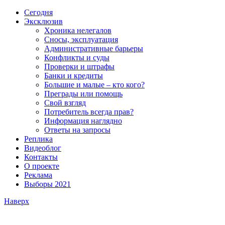
Сегодня
Эксклюзив
Хроника нелегалов
Сносы, эксплуатация
Административные барьеры
Конфликты и суды
Проверки и штрафы
Банки и кредиты
Большие и малые – кто кого?
Преграды или помощь
Свой взгляд
Потребитель всегда прав?
Информация наглядно
Ответы на запросы
Реплика
Видеоблог
Контакты
О проекте
Реклама
Выборы 2021
Наверх