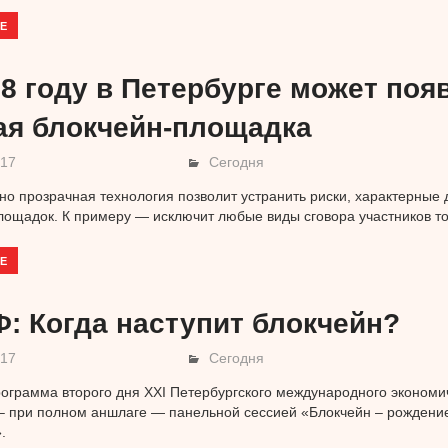
Е
18 году в Петербурге может поя
ая блокчейн-площадка
017
Сегодня
о прозрачная технология позволит устранить риски, характерные
лощадок. К примеру — исключит любые виды сговора участников то
Е
: Когда наступит блокчейн?
017
Сегодня
ограмма второго дня XXI Петербургского международного эконом
– при полном аншлаге — панельной сессией «Блокчейн – рождени
.