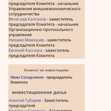
председателя Комитета - начальник
Управления внешнеэкономического
сотрудничества
Вячеслав Калганов
- заместитель
председателя Комитета - начальник
Организационно-протокольного
управления
Низами Мамишев
- заместитель
председателя Комитета
Евгений Кассюра
- заместитель
председателя Комитета
Комитет по инвестициям
Иван Складчиков
- председатель
Комитета
инвестиционное досье
Алексей Губарев
- Заместитель
председателя
Кристина Сергеева
- Заместитель