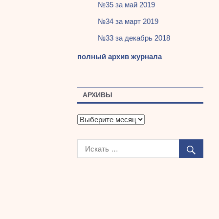
№35 за май 2019
№34 за март 2019
№33 за декабрь 2018
полный архив журнала
АРХИВЫ
А
р
х
и
в
ы