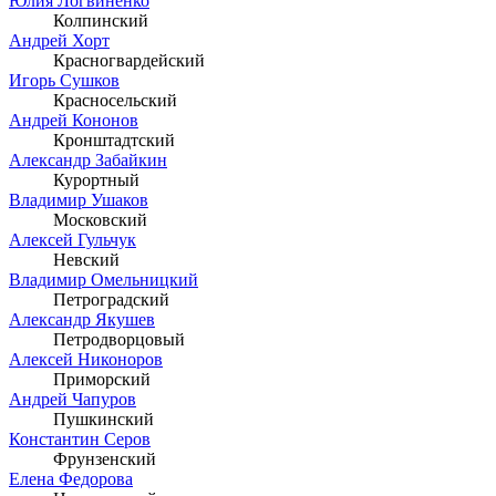
Юлия Логвиненко
Колпинский
Андрей Хорт
Красногвардейский
Игорь Сушков
Красносельский
Андрей Кононов
Кронштадтский
Александр Забайкин
Курортный
Владимир Ушаков
Московский
Алексей Гульчук
Невский
Владимир Омельницкий
Петроградский
Александр Якушев
Петродворцовый
Алексей Никоноров
Приморский
Андрей Чапуров
Пушкинский
Константин Серов
Фрунзенский
Елена Федорова