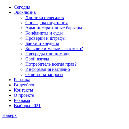
Сегодня
Эксклюзив
Хроника нелегалов
Сносы, эксплуатация
Административные барьеры
Конфликты и суды
Проверки и штрафы
Банки и кредиты
Большие и малые – кто кого?
Преграды или помощь
Свой взгляд
Потребитель всегда прав?
Информация наглядно
Ответы на запросы
Реплика
Видеоблог
Контакты
О проекте
Реклама
Выборы 2021
Наверх