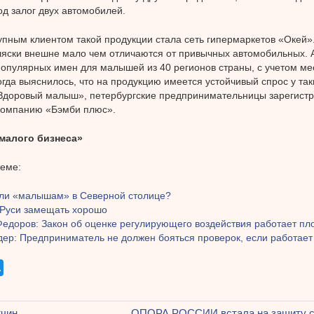
од залог двух автомобилей.
пным клиентом такой продукции стала сеть гипермаркетов «Окей»
ляски внешне мало чем отличаются от привычных автомобильных. 
опулярных имен для малышей из 40 регионов страны, с учетом ме
огда выяснилось, что на продукцию имеется устойчивый спрос у так
Здоровый малыш», петербургские предпринимательницы зарегистр
компанию «Бэмби плюс».
малого бизнеса»
теме:
ли «малышам» в Северной столице?
 Руси замещать хорошо
Федоров: Закон об оценке регулирующего воздействия работает пл
ер: Предприниматель не должен бояться проверок, если работает
щая
тчин
Следующая
ОПОРА РОССИИ встала на защиту с