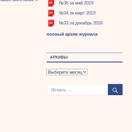
№35 за май 2019
№34 за март 2019
№33 за декабрь 2018
полный архив журнала
АРХИВЫ
А
р
х
и
в
ы