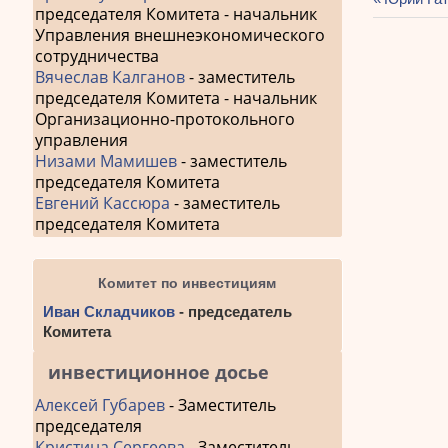
председателя Комитета - начальник
Навиг
запись:
Управления внешнеэкономического
по
сотрудничества
Вячеслав Калганов
- заместитель
запис
председателя Комитета - начальник
Организационно-протокольного
управления
Низами Мамишев
- заместитель
председателя Комитета
Евгений Кассюра
- заместитель
председателя Комитета
Комитет по инвестициям
Иван Складчиков
- председатель
Комитета
инвестиционное досье
Алексей Губарев
- Заместитель
председателя
Кристина Сергеева
- Заместитель