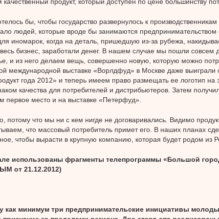
 качественный продукт, который доступен по цене большинству по
отелось бы, чтобы государство развернулось к производственникам
ало людей, которые вроде бы занимаются предпринимательством
для иномарок, когда на деталь, пришедшую из-за рубежа, накидыва
 весь бизнес, заработали денег. В нашем случае мы пошли совсем 
е, и из него делаем вещь, совершенно новую, которую можно потр
ой международной выставке «Ворлдфуд» в Москве даже выиграли
одукт года 2012» и теперь имеем право размещать ее логотип на э
наком качества для потребителей и дистрибьютеров. Затем получи
 первое место и на выставке «Петерфуд».
о, потому что мы ни с кем нигде не договаривались. Видимо проду
ываем, что массовый потребитель примет его. В наших планах сд
ное, чтобы вырасти в крупную компанию, которая будет родом из Р
але использованы фрагменты телепрограммы «Большой горо
 от 21.12.2012)
ду как минимум три предпринимательские инициативы молод
 признание за пределами региона. Два старт-апа реализован