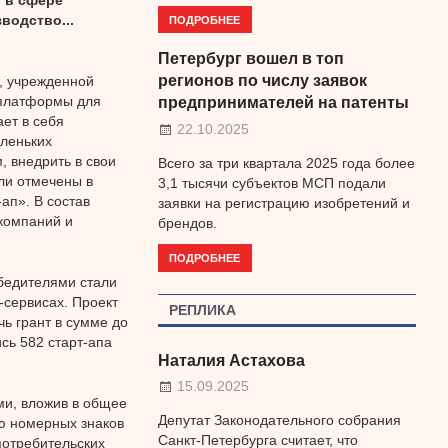
водство...
ПОДРОБНЕЕ
Петербург вошел в топ
регионов по числу заявок
, учрежденной
 платформы для
предпринимателей на патенты
ет в себя
22.10.2025
леньких
 внедрить в свои
Всего за три квартала 2025 года более
ли отмечены в
3,1 тысячи субъектов МСП подали
ап». В состав
заявки на регистрацию изобретений и
компаний и
брендов.
ПОДРОБНЕЕ
бедителями стали
-сервисах. Проект
РЕПЛИКА
чь грант в сумме до
сь 582 старт-апа
Наталия Астахова
15.09.2025
и, вложив в общее
Депутат Законодательного собрания
ию номерных знаков
Санкт-Петербурга считает, что
 потребительских