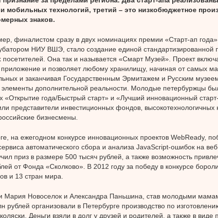
 и мобильных технологий, третий – это низкобюджетное произ
омерных знаков.
мер, финалистом сразу в двух номинациях премии «Старт-ап года»
убатором НИУ ВШЭ, стало создание единой стандартизированной
х посетителей. Она так и называется «Смарт Музей». Проект включа
приложение и позволяет любому хранилищу, начиная от самых ма
ьных и заканчивая Государственным Эрмитажем и Русским музеем,
 элементы дополнительной реальности. Молодые петербуржцы бы
 «Открытие года/Быстрый старт» и «Лучший инновационный старт-
ли представители инвестиционных фондов, высокотехнологичных 
российские бизнесмены.
ге, на ежегодном конкурсе инновационных проектов WebReady, по
сервиса автоматического сбора и анализа JavaScript-ошибок на веб
чил приз в размере 500 тысяч рублей, а также возможность привле
блей от Фонда «Сколково». В 2012 году за победу в конкурсе бороли
ов и 13 стран мира.
и Мария Новоселок и Александра Паньшина, став молодыми мамам
лн рублей организовали в Петербурге производство по изготовлен
коляски. Деньги взяли в долг у друзей и родителей, а также в виде