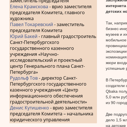
заместитель председателя
интернета
Елена Крамскова
- врио заместителя
детских н
председателя Комитета, главного
художника
Так, напри
Павел Токаревский
- заместитель
бизнес-инк
председателя Комитета
музеев и и
Юрий Бакей
- главный градостроитель
мобильное 
Санкт-Петербургского
провинциал
государственного казенного
экспозиции
учреждения «Научно-
номинациях
исследовательский и проектный
жюри входи
центр Генерального плана Санкт-
успешные 
Петербурга»
Рудольф Тов
- директор Санкт-
В Петербур
Петербургского государственного
создатели 
казенного учреждения «Центр
Qbaka полу
информационного обеспечения
5,0 млн ру
градостроительной деятельности»
из 90 город
Денис Кутишенко
- врио заместителя
председателя Комитета – начальника
Две подруг
юридического управления
дело 1,5 м
на детские 