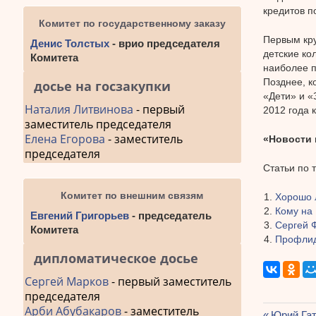
кредитов п
Комитет по государственному заказу
Первым кру
Денис Толстых
- врио председателя
детские ко
Комитета
наиболее п
Позднее, к
досье на госзакупки
«Дети» и «
Наталия Литвинова
- первый
2012 года 
заместитель председателя
Елена Егорова
- заместитель
«Новости 
председателя
Статьи по 
Комитет по внешним связям
Хорошо 
Кому на
Евгений Григорьев
- председатель
Сергей 
Комитета
Профлид
дипломатическое досье
Сергей Марков
- первый заместитель
председателя
Арби Абубакаров
- заместитель
Предыду
Юрий Га