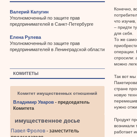
Конечно, в
Валерий Калугин
потребител
Уполномоченный по защите прав
что изучив
предпринимателей в Санкт-Петербурге
– придти т
для себя.
Елена Рулева
То же само
Уполномоченный по защите прав
приобрест
предпринимателей в Ленинградской области
операции. 
спросили: 
можно легк
КОМИТЕТЫ
Так вот мы
Пакетирова
стране про
Комитет имущественных отношений
новую техн
перемешива
Владимир Уваров
- председатель
нужно отжи
Комитета
имущественное досье
Продукт пр
возникали 
Павел Фролов
- заместитель
работает и