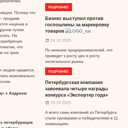
требителей.
ПОДРОБНЕЕ
 лицом. Потому что
 – продажа
Бизнес выступил против
ется наценка в
госпошлины за маркировку
другим путем.
товаров
огать. На
24.10.2025
 серебряную
тикетке, что
По мнению предпринимателей, это
ли по трем
приведет к росту цен и росту
нелегального рынка.
кт людям нравится.
ПОДРОБНЕЕ
елать максимально
оссии.
Петербургская компания
завоевала четыре награды
д» с Андреем
конкурса «Экспортер года»
23.10.2025
А всего семь компаний из Петербурга
стали призерами и победителями в 11
ых петербуржцев
номинациях.
ы в сфере