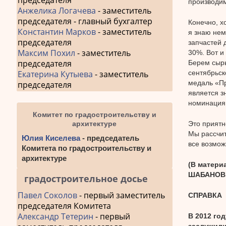
председателя
производим
Анжелика Логачева
- заместитель
председателя - главный бухгалтер
Конечно, х
Константин Марков
- заместитель
я знаю нем
председателя
запчастей 
Максим Похил
- заместитель
30%. Вот и
председателя
Берем сырь
сентябрьск
Екатерина Кутыева
- заместитель
медаль «Пр
председателя
является з
номинациям
Комитет по градостроительству и
Это приятн
архитектуре
Мы рассчит
Юлия Киселева
- председатель
все возмож
Комитета по градостроительству и
архитектуре
(В матери
ШАБАНОВЫМ
градостроительное досье
Павел Соколов
- первый заместитель
СПРАВКА
председателя Комитета
Александр Тетерин
- первый
В 2012 го
заслужили