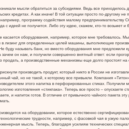
озникали мысли обратиться за субсидиями. Ведь все приходилось д
ьских кредитах. А как иначе! В той ситуации просто по-другому не 
, например, программу содействия малому предпринимательству С
уда с идеей не получится. Либо эту идею, скажем, кто-то возьмет и 
е касается оборудования, например, которое мне требовалось. М
и в лизинг для определенных целей машины, выполняющие произв
Не буду называть банк, но вместо оборудования мне предложили к
а зачем он нам, и получили совершенно внятный ответ: если прогор
о продать, а производственные механизмы еще долго простоят на 
 рискнули производить продукт, который никто в России не изготавли
нный чай, но не такой, к которому все привыкли. Компания «Титон
изводителем этого напитка в перфорированных стиках. Получили м
ологию изготовления «стикпака». Теперь все просто – опускаете сти
ете, и напиток готов. В отличие от привычного чайного пакета эту
мать.
оизводится на оборудовании, которое естественно сертифицирован
технологические трудности, например, с фасовкой чая в узкую пало
нженерная мысль. Теперь, благодаря усилиям технических специа