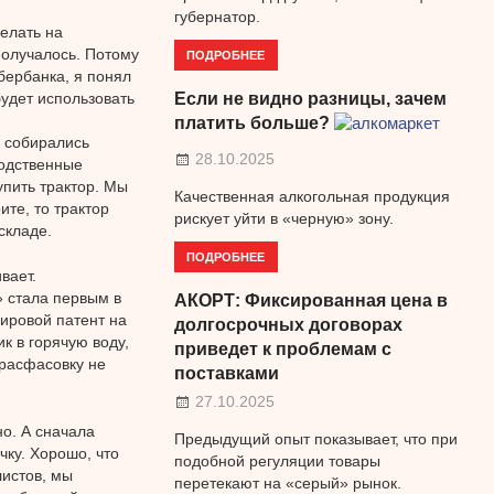
губернатор.
елать на
получалось. Потому
ПОДРОБНЕЕ
бербанка, я понял
будет использовать
Если не видно разницы, зачем
платить больше?
ы собирались
28.10.2025
одственные
упить трактор. Мы
Качественная алкогольная продукция
ите, то трактор
рискует уйти в «черную» зону.
складе.
ПОДРОБНЕЕ
вает.
» стала первым в
АКОРТ: Фиксированная цена в
ировой патент на
долгосрочных договорах
к в горячую воду,
приведет к проблемам с
 расфасовку не
поставками
27.10.2025
о. А сначала
Предыдущий опыт показывает, что при
чку. Хорошо, что
подобной регуляции товары
листов, мы
перетекают на «серый» рынок.