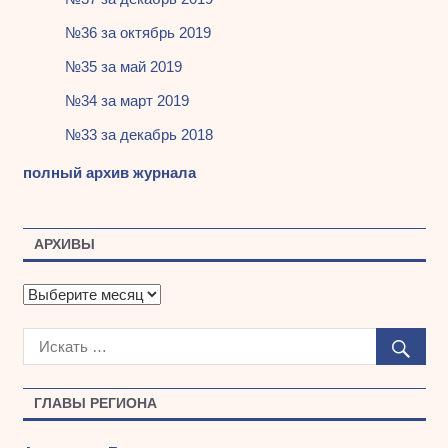
№36 за октябрь 2019
№35 за май 2019
№34 за март 2019
№33 за декабрь 2018
полный архив журнала
АРХИВЫ
А
р
х
и
в
ы
ГЛАВЫ РЕГИОНА