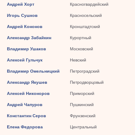
Андрей Хорт
Красногвардейский
Игорь Сушков
Красносельский
Андрей Кононов
Кронштадтский
Александр Забайкин
Курортный
Владимир Ушаков
Московский
Алексей Гульчук
Невский
Владимир Омельницкий
Петроградский
Александр Якушев
Петродворцовый
Алексей Никоноров
Приморский
Андрей Чапуров
Пушкинский
Константин Серов
Фрунзенский
Елена Федорова
Центральный