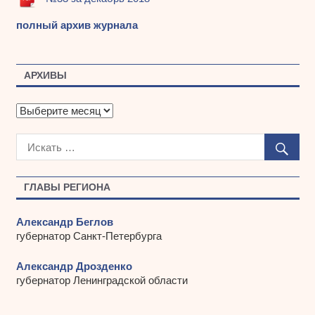
полный архив журнала
АРХИВЫ
А
р
х
и
в
ы
ГЛАВЫ РЕГИОНА
Александр Беглов
губернатор Санкт-Петербурга
Александр Дрозденко
губернатор Ленинградской области