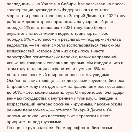
последними – на Урале и в Сибири. Как рассказал на пресс-
конференции руководитель Федерального агентства
морского и речного транспорта Захарий Джиоев, в 2022 году
работа морского транспорта показала уверенный рост –
порядка 1% по отношению к 2021 году. Еще более
внушительны достижения водного транспорта – рост
порядка 5%. «Это весомый результат, — подчеркнул глава
ведомства. — Речники смогли воспользоваться тем окном
возможностей, которое для них открылось в части
перестройки логистических цепочек, новых направлений
движений товаров и совершили прорыв. Мы ожидаем, что в
этом году тенденция сохранится, и пусть не 5%, но
достаточно весомый прирост перевозок мы увидим».
Особенно впечатляюще выглядят успехи круизного бизнеса.
В прошлом году по отдельным направлениям рост составил
до 50%. «Это, можно сказать, бум. Он произошел благодаря
внимаю государства к внутреннему туризму. Очевиден и
возрастающий интерес россиян к круизным, пассажирским
речным перевозкам», — отметил Захарий Джиоев. Он
напомнил также, что пассажирские перевозки имеют
приоритет перед грузовыми.
По оценке руководителя Росморречфлота, бизнес смог