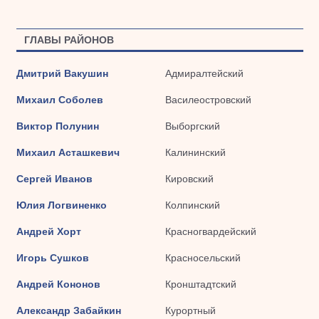
ГЛАВЫ РАЙОНОВ
Дмитрий Вакушин
Адмиралтейский
Михаил Соболев
Василеостровский
Виктор Полунин
Выборгский
Михаил Асташкевич
Калининский
Сергей Иванов
Кировский
Юлия Логвиненко
Колпинский
Андрей Хорт
Красногвардейский
Игорь Сушков
Красносельский
Андрей Кононов
Кронштадтский
Александр Забайкин
Курортный