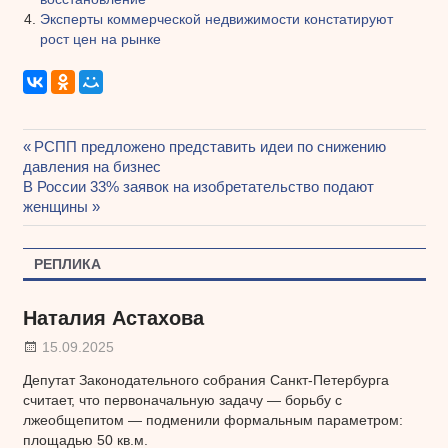
Эксперты коммерческой недвижимости констатируют
рост цен на рынке
Предыдущая
РСПП предложено представить идеи по снижению
Навигация
давления на бизнес
запись:
Следующая
В России 33% заявок на изобретательство подают
по
запись:
женщины
записям
РЕПЛИКА
Наталия Астахова
15.09.2025
Депутат Законодательного собрания Санкт-Петербурга
считает, что первоначальную задачу — борьбу с
лжеобщепитом — подменили формальным параметром:
площадью 50 кв.м.