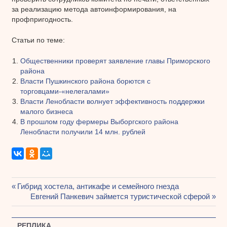
за реализацию метода автоинформирования, на
профпригодность.
Статьи по теме:
Общественники проверят заявление главы Приморского
района
Власти Пушкинского района борются с
торговцами-«нелегалами»
Власти Ленобласти волнует эффективность поддержки
малого бизнеса
В прошлом году фермеры Выборгского района
Ленобласти получили 14 млн. рублей
Предыдущая
Гибрид хостела, антикафе и семейного гнезда
Навигация
запись:
Следующая
Евгений Панкевич займется туристической сферой
запись:
по
РЕПЛИКА