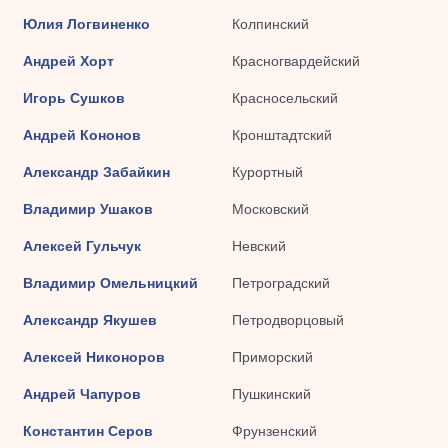
Юлия Логвиненко
Колпинский
Андрей Хорт
Красногвардейский
Игорь Сушков
Красносельский
Андрей Кононов
Кронштадтский
Александр Забайкин
Курортный
Владимир Ушаков
Московский
Алексей Гульчук
Невский
Владимир Омельницкий
Петроградский
Александр Якушев
Петродворцовый
Алексей Никоноров
Приморский
Андрей Чапуров
Пушкинский
Константин Серов
Фрунзенский