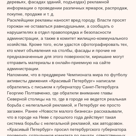
деревьях, фасадах зданий, подъездах) рекламной
информации о проведении различных ярмарок, распродаж,
покупке, продаже и т. д.
Расклейщики рекламы наносят вред городу. Власти просят
горожан не оставаться равнодушными, а сообщать о
нарушителях в отдел правопорядка и безопасности
администрации, а также в комитет жилищно-коммунального
хозяйства. Кроме того, если удастся сфотографировать тех,
кто клеит объявления на столбы, фасады и прочие не
предназначенные для этого поверхности, киришане могут
отправить материалы в онлайн-приемную на сайте
администрации.
Напомним, что в преддверие Чемпионата мира по футболу
активисты движения «Красивый Петербург» написали
обратились с письмом к губернатору Санкт-Петербурга
Георгию Полтавченко, где обратили внимание главы
Северной столицы на то, где в городе не ведется реальная
борьба с нелегальной рекламой, и Петербург ею просто
загажен. Ранее «Новости малого бизнеса» рассказывали,
что в городе на Неве с прошлого года действует такая
система борьбы с нелегальной рекламой, как автодозвон.
«Красивый Петербург» просил петербургского губернатора
проверить сотрудников комитета по печати, ответственных