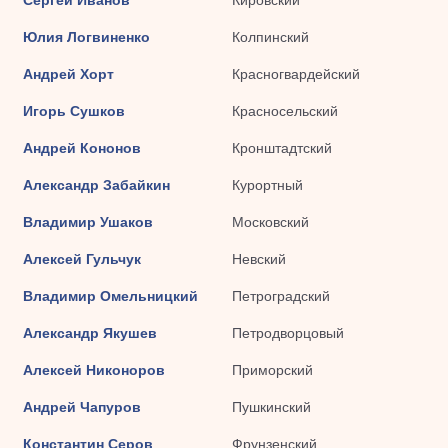
Юлия Логвиненко
Колпинский
Андрей Хорт
Красногвардейский
Игорь Сушков
Красносельский
Андрей Кононов
Кронштадтский
Александр Забайкин
Курортный
Владимир Ушаков
Московский
Алексей Гульчук
Невский
Владимир Омельницкий
Петроградский
Александр Якушев
Петродворцовый
Алексей Никоноров
Приморский
Андрей Чапуров
Пушкинский
Константин Серов
Фрунзенский