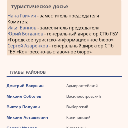
туристическое досье
Нана Гвичия
- заместитель председателя
Комитета
Илья Баннов
- заместитель председателя
Юрий Богданов
- генеральный директор СПб ГБУ
«Городское туристско-информационное бюро»
Сергей Азаренков
- генеральный директор СПб
ГБУ «Конгрессно-выставочное бюро»
ГЛАВЫ РАЙОНОВ
Дмитрий Вакушин
Адмиралтейский
Михаил Соболев
Василеостровский
Виктор Полунин
Выборгский
Михаил Асташкевич
Калининский
Сергей Иванов
Кировский