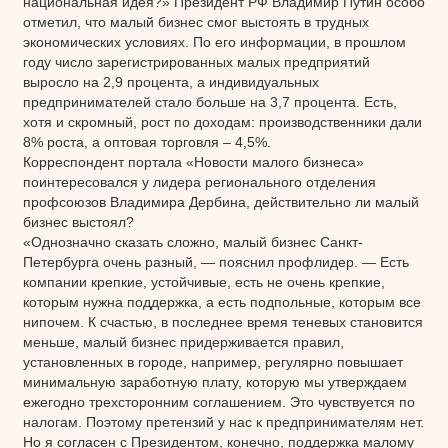
национальная идея?» Президент РФ Владимир Путин особо
отметил, что малый бизнес смог выстоять в трудных
экономических условиях. По его информации, в прошлом
году число зарегистрированных малых предприятий
выросло на 2,9 процента, а индивидуальных
предпринимателей стало больше на 3,7 процента. Есть,
хотя и скромный, рост по доходам: производственники дали
8% роста, а оптовая торговля – 4,5%.
Корреспондент портала «Новости малого бизнеса»
поинтересовался у лидера регионального отделения
профсоюзов Владимира Дербина, действительно ли малый
бизнес выстоял?
«Однозначно сказать сложно, малый бизнес Санкт-
Петербурга очень разный, — пояснил профлидер. — Есть
компании крепкие, устойчивые, есть не очень крепкие,
которым нужна поддержка, а есть подпольные, которым все
нипочем. К счастью, в последнее время теневых становится
меньше, малый бизнес придерживается правил,
установленных в городе, например, регулярно повышает
минимальную заработную плату, которую мы утверждаем
ежегодно трехсторонним соглашением. Это чувствуется по
налогам. Поэтому претензий у нас к предпринимателям нет.
Но я согласен с Президентом, конечно, поддержка малому