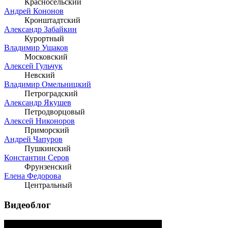
Красносельский
Андрей Кононов
Кронштадтский
Александр Забайкин
Курортный
Владимир Ушаков
Московский
Алексей Гульчук
Невский
Владимир Омельницкий
Петроградский
Александр Якушев
Петродворцовый
Алексей Никоноров
Приморский
Андрей Чапуров
Пушкинский
Константин Серов
Фрунзенский
Елена Федорова
Центральный
Видеоблог