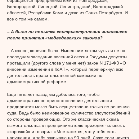
обращаются предприниматели из Новгородской,
Белгородской, Липецкой, Ленинградской, Волгоградской
областей, Республики Коми и даже из Санкт-Петербурга. И
все о том же самом.
– А была ли попытка контрнаступления чиновников
после принятия «медведевских» законов?
– А как же, конечно была. Нынешним летом чуть ли не на
последнем заседании весенней сессии Госдумы депутаты
протащили (другого слова у меня нет) закон N 171-ФЗ «О
внесении изменений в КоАП», который перечеркнул всю
деятельность правительственной комиссии по
административной реформе.
Еще пять лет назад мы добились того, чтобы
административное приостановление деятельности
предприятия могло быть осуществлено только по решению
суда. Ведь было неимоверное количество злоупотреблений
со стороны проверяющих. Это же классическая схема
вымогательства: к предпринимателю приходил человек с
«корочкой» и говорил: «Мне кажется, что у тебя есть
нарушения, я тебя закрываю на 90 дней. Даже если ничего