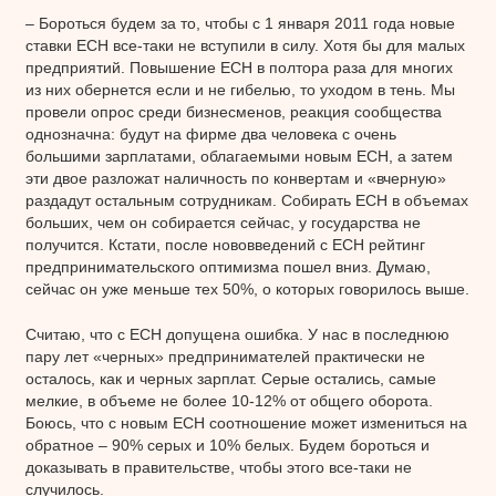
– Бороться будем за то, чтобы с 1 января 2011 года новые
ставки ЕСН все-таки не вступили в силу. Хотя бы для малых
предприятий. Повышение ЕСН в полтора раза для многих
из них обернется если и не гибелью, то уходом в тень. Мы
провели опрос среди бизнесменов, реакция сообщества
однозначна: будут на фирме два человека с очень
большими зарплатами, облагаемыми новым ЕСН, а затем
эти двое разложат наличность по конвертам и «вчерную»
раздадут остальным сотрудникам. Собирать ЕСН в объемах
больших, чем он собирается сейчас, у государства не
получится. Кстати, после нововведений с ЕСН рейтинг
предпринимательского оптимизма пошел вниз. Думаю,
сейчас он уже меньше тех 50%, о которых говорилось выше.
Считаю, что с ЕСН допущена ошибка. У нас в последнюю
пару лет «черных» предпринимателей практически не
осталось, как и черных зарплат. Серые остались, самые
мелкие, в объеме не более 10-12% от общего оборота.
Боюсь, что с новым ЕСН соотношение может измениться на
обратное – 90% серых и 10% белых. Будем бороться и
доказывать в правительстве, чтобы этого все-таки не
случилось.