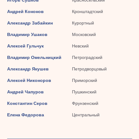
Игорь Сушков
Красносельский
Андрей Кононов
Кронштадтский
Александр Забайкин
Курортный
Владимир Ушаков
Московский
Алексей Гульчук
Невский
Владимир Омельницкий
Петроградский
Александр Якушев
Петродворцовый
Алексей Никоноров
Приморский
Андрей Чапуров
Пушкинский
Константин Серов
Фрунзенский
Елена Федорова
Центральный