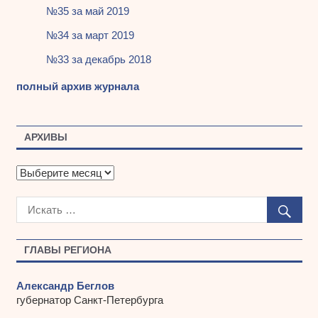
№35 за май 2019
№34 за март 2019
№33 за декабрь 2018
полный архив журнала
АРХИВЫ
А
р
х
и
в
ы
ГЛАВЫ РЕГИОНА
Александр Беглов
губернатор Санкт-Петербурга