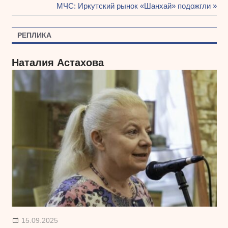
Навигация
запись:
Следующая
МЧС: Иркутский рынок «Шанхай» подожгли
запись:
по
РЕПЛИКА
записям
Наталия Астахова
15.09.2025